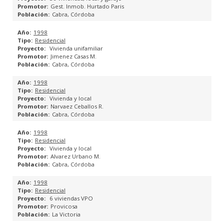
Gest. Inmob. Hurtado Paris
Cabra, Córdoba
Viviendas, Oficinas y Locales en Calle Jaime, Lucena.
1998
Viviendas y Local Comercial en Calle Martín Belda, Cabra.
Residencial
Vivienda unifamiliar
Jimenez Casas M.
CONSTRUCCIÓN
Cabra, Córdoba
1998
REHABILITACIÓN ENERGÉTICA
Residencial
Vivienda y local
Narvaez Ceballos R.
REFORMAS
Cabra, Córdoba
OBRA NUEVA
1998
Residencial
Vivienda y local
OBRA CIVIL
Alvarez Urbano M.
Cabra, Córdoba
FONDOS FEDER 2014/2020
1998
Residencial
6 viviendas VPO
GESTIONES ADMINISTRATIVAS
Provicosa
La Victoria