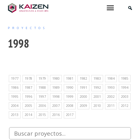
INICIO
Menu
PROYECTOS
QUIÉNES SOMOS
1998
SERVICIOS
ARQUITECTURA
1977
1978
1979
1980
1981
1982
1983
1984
1985
PROYECTOS DE EDIFICACIÓN
1986
1987
1988
1989
1990
1991
1992
1993
1994
ARQUITECTURA INTERIOR
1995
1996
1997
1998
1999
2000
2001
2002
2003
2004
2005
2006
2007
2008
2009
2010
2011
2012
PROYECTOS DE URBANIZACIÓN
2013
2014
2015
2016
2017
MOBILIARIO Y PAISAJISMO
URBANISMO