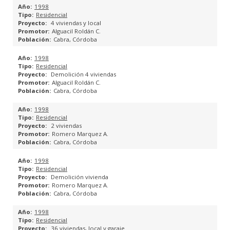
1998
PROYECTOS DE ESTRUCTURA
Residencial
4 viviendas y local
Alguacil Roldán C.
PROYECTOS DE INSTALACIONES
Cabra, Córdoba
1998
CUMPLIMIENTO HE 2013
Residencial
Demolición 4 viviendas
MEMORIAS CTE
Alguacil Roldán C.
Cabra, Córdoba
MEDICIONES Y PRESUPUESTOS
1998
Residencial
2 viviendas
EFICIENCIA ENERGÉTICA
Romero Marquez A.
Cabra, Córdoba
ESTUDIO DE REHABILITACIÓN ENERGÉTICA
1998
Residencial
CERTIFICACIÓN ENERGÉTICA
Demolición vivienda
Romero Marquez A.
Cabra, Córdoba
GESTIÓN DE SUBVENCIONES
1998
Residencial
ARQUITECTURA COLABORATIVA
36 viviendas, local y garaje