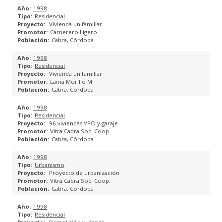
KAIZEN BIM
1998
Residencial
BIMobject
Vivienda unifamiliar
Carnerero Ligero
Cabra, Córdoba
SERVICIOS BIM
1998
Residencial
¿QUÉ ES EL BIM?
Vivienda unifamiliar
Lama Morillo M.
Cabra, Córdoba
PROYECTOS
1998
NOTICIAS
Residencial
96 viviendas VPO y garaje
Vitra Cabra Soc. Coop.
CONTACTO
Cabra, Córdoba
1998
CLIENTES
Urbanismo
Proyecto de urbanización
Vitra Cabra Soc. Coop.
Cabra, Córdoba
1998
Residencial