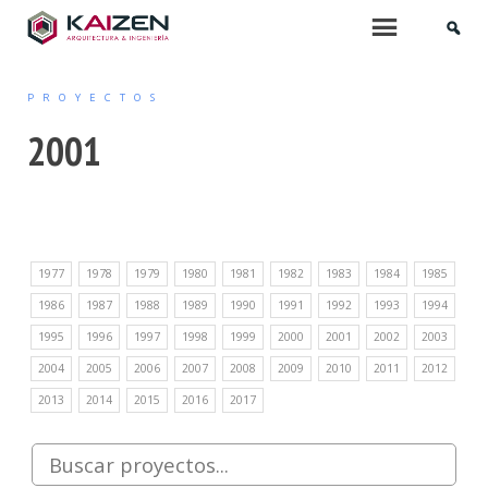
INICIO
Menu
PROYECTOS
QUIÉNES SOMOS
2001
SERVICIOS
ARQUITECTURA
1977
1978
1979
1980
1981
1982
1983
1984
1985
PROYECTOS DE EDIFICACIÓN
1986
1987
1988
1989
1990
1991
1992
1993
1994
ARQUITECTURA INTERIOR
1995
1996
1997
1998
1999
2000
2001
2002
2003
2004
2005
2006
2007
2008
2009
2010
2011
2012
PROYECTOS DE URBANIZACIÓN
2013
2014
2015
2016
2017
MOBILIARIO Y PAISAJISMO
URBANISMO