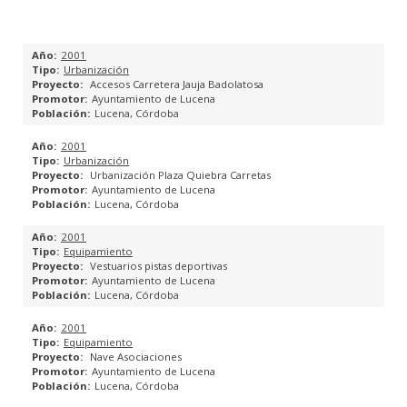
PLANES GENERALES DE ORDENACIÓN URBANA
2001
Urbanización
PLANES PARCIALES
Accesos Carretera Jauja Badolatosa
Ayuntamiento de Lucena
Lucena, Córdoba
PLANES ESPECIALES
2001
ESTUDIOS DE DETALLE
Urbanización
Urbanización Plaza Quiebra Carretas
Ayuntamiento de Lucena
PROYECTOS DE REPARCELACIÓN
Lucena, Córdoba
2001
PROYECTOS DE BASES Y ESTATUTOS DE JUNTAS DE
Equipamiento
COMPENSACIÓN
Vestuarios pistas deportivas
Ayuntamiento de Lucena
Lucena, Córdoba
CATÁLOGO URBANÍSTICO
2001
Equipamiento
ESPACIOS PÚBLICOS
Nave Asociaciones
Ayuntamiento de Lucena
INGENIERÍA DE EDIFICACIÓN
Lucena, Córdoba