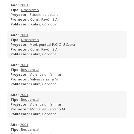
KAIZEN BIM
2001
Urbanismo
BIMobject
Estudio de detalle
Const. Pavón S.A.
Cabra, Córdoba
SERVICIOS BIM
2001
Urbanismo
¿QUÉ ES EL BIM?
Mod. puntual P.G.O.U Cabra
Const. Pavón S.A.
Cabra, Córdoba
PROYECTOS
2001
NOTICIAS
Residencial
Vivienda unifamiliar
Valverde Zafra M.
CONTACTO
Cabra, Córdoba
2001
CLIENTES
Residencial
Vivienda unifamiliar
Montañez Serrano M.
Cabra, Córdoba
2001
Residencial