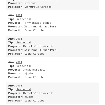
Provicosa
Monturque, Córdoba
Viviendas, Oficinas y Locales en Calle Jaime, Lucena.
2001
Viviendas y Local Comercial en Calle Martín Belda, Cabra.
Residencial
11 viviendas y locales
Gest. Inmb. Hurtado Paris
CONSTRUCCIÓN
Cabra, Córdoba
2001
REHABILITACIÓN ENERGÉTICA
Residencial
Demolición de vivienda
Gest. Inmb. Hurtado Paris
REFORMAS
Cabra, Córdoba
OBRA NUEVA
2001
Residencial
3 viviendas y local
OBRA CIVIL
Injupisa
Cabra, Córdoba
FONDOS FEDER 2014/2020
2001
Residencial
Demolición de vivienda
GESTIONES ADMINISTRATIVAS
Injupisa
Cabra, Córdoba