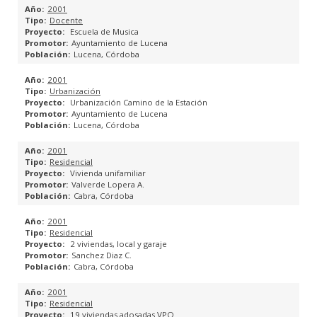
2001
PROYECTOS DE ESTRUCTURA
Docente
Escuela de Musica
Ayuntamiento de Lucena
PROYECTOS DE INSTALACIONES
Lucena, Córdoba
2001
CUMPLIMIENTO HE 2013
Urbanización
Urbanización Camino de la Estación
MEMORIAS CTE
Ayuntamiento de Lucena
Lucena, Córdoba
MEDICIONES Y PRESUPUESTOS
2001
Residencial
Vivienda unifamiliar
EFICIENCIA ENERGÉTICA
Valverde Lopera A.
Cabra, Córdoba
ESTUDIO DE REHABILITACIÓN ENERGÉTICA
2001
Residencial
CERTIFICACIÓN ENERGÉTICA
2 viviendas, local y garaje
Sanchez Diaz C.
Cabra, Córdoba
GESTIÓN DE SUBVENCIONES
2001
Residencial
ARQUITECTURA COLABORATIVA
19 viviendas adosadas VPO