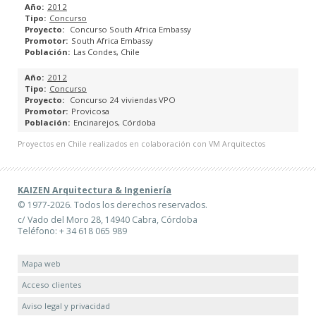
2012
Concurso
PLANES GENERALES DE ORDENACIÓN URBANA
Concurso South Africa Embassy
South Africa Embassy
Las Condes, Chile
PLANES PARCIALES
2012
Concurso
PLANES ESPECIALES
Concurso 24 viviendas VPO
Provicosa
ESTUDIOS DE DETALLE
Encinarejos, Córdoba
Proyectos en Chile realizados en colaboración con VM Arquitectos
PROYECTOS DE REPARCELACIÓN
PROYECTOS DE BASES Y ESTATUTOS DE JUNTAS DE
KAIZEN Arquitectura & Ingeniería
COMPENSACIÓN
© 1977-2026. Todos los derechos reservados.
c/ Vado del Moro 28, 14940 Cabra, Córdoba
Teléfono: + 34 618 065 989
CATÁLOGO URBANÍSTICO
Mapa web
ESPACIOS PÚBLICOS
Acceso clientes
INGENIERÍA DE EDIFICACIÓN
Aviso legal y privacidad