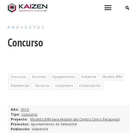
INICIO
Menu
PROYECTOS
QUIÉNES SOMOS
Concurso
SERVICIOS
ARQUITECTURA
Concurso
Docente
Equipamiento
Industrial
Modelo BIM
PROYECTOS DE EDIFICACIÓN
Residencial
Servicios
Urbanismo
Urbanización
ARQUITECTURA INTERIOR
PROYECTOS DE URBANIZACIÓN
2015
Concurso
Modelo BIM para gestión del Centro Cívico Parquesol
MOBILIARIO Y PAISAJISMO
Ayuntamiento de Valladolid
Valladolid
URBANISMO