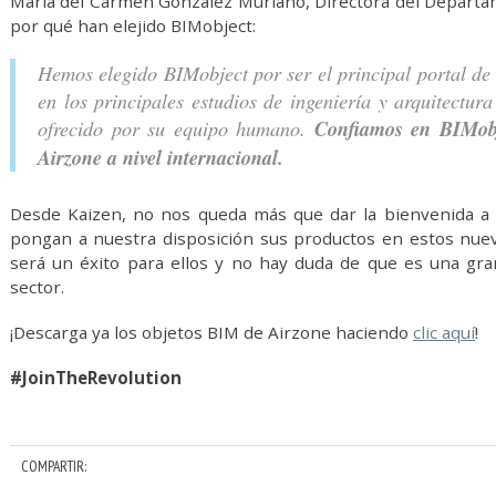
María del Carmen González Muriano, Directora del Departa
por qué han elejido BIMobject:
Hemos elegido BIMobject por ser el principal portal de 
en los principales estudios de ingeniería y arquitectur
ofrecido por su equipo humano.
Confiamos en BIMobj
Airzone a nivel internacional.
Desde Kaizen, no nos queda más que dar la bienvenida a
pongan a nuestra disposición sus productos en estos nue
será un éxito para ellos y no hay duda de que es una gran
sector.
¡Descarga ya los objetos BIM de Airzone haciendo
clic aquí
!
#JoinTheRevolution
COMPARTIR: