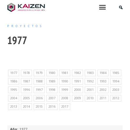
INICIO
Menu
PROYECTOS
QUIÉNES SOMOS
1977
SERVICIOS
ARQUITECTURA
1977
1978
1979
1980
1981
1982
1983
1984
1985
PROYECTOS DE EDIFICACIÓN
1986
1987
1988
1989
1990
1991
1992
1993
1994
ARQUITECTURA INTERIOR
1995
1996
1997
1998
1999
2000
2001
2002
2003
2004
2005
2006
2007
2008
2009
2010
2011
2012
PROYECTOS DE URBANIZACIÓN
2013
2014
2015
2016
2017
MOBILIARIO Y PAISAJISMO
URBANISMO
1977