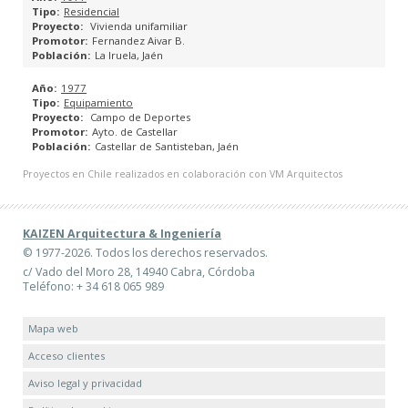
Residencial
Vivienda unifamiliar
PLANES GENERALES DE ORDENACIÓN URBANA
Fernandez Aivar B.
La Iruela, Jaén
PLANES PARCIALES
1977
Equipamiento
PLANES ESPECIALES
Campo de Deportes
Ayto. de Castellar
Castellar de Santisteban, Jaén
ESTUDIOS DE DETALLE
Proyectos en Chile realizados en colaboración con VM Arquitectos
PROYECTOS DE REPARCELACIÓN
KAIZEN Arquitectura & Ingeniería
PROYECTOS DE BASES Y ESTATUTOS DE JUNTAS DE
© 1977-2026. Todos los derechos reservados.
COMPENSACIÓN
c/ Vado del Moro 28, 14940 Cabra, Córdoba
Teléfono: + 34 618 065 989
CATÁLOGO URBANÍSTICO
Mapa web
ESPACIOS PÚBLICOS
Acceso clientes
Aviso legal y privacidad
INGENIERÍA DE EDIFICACIÓN