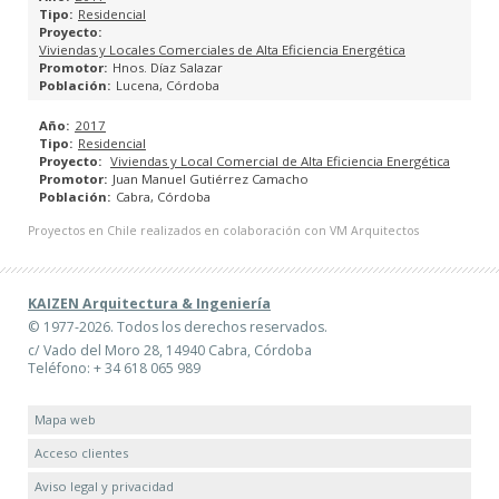
Residencial
PLANES GENERALES DE ORDENACIÓN URBANA
Viviendas y Locales Comerciales de Alta Eficiencia Energética
Hnos. Díaz Salazar
Lucena, Córdoba
PLANES PARCIALES
2017
PLANES ESPECIALES
Residencial
Viviendas y Local Comercial de Alta Eficiencia Energética
Juan Manuel Gutiérrez Camacho
ESTUDIOS DE DETALLE
Cabra, Córdoba
Proyectos en Chile realizados en colaboración con VM Arquitectos
PROYECTOS DE REPARCELACIÓN
PROYECTOS DE BASES Y ESTATUTOS DE JUNTAS DE
KAIZEN Arquitectura & Ingeniería
COMPENSACIÓN
© 1977-2026. Todos los derechos reservados.
c/ Vado del Moro 28, 14940 Cabra, Córdoba
Teléfono: + 34 618 065 989
CATÁLOGO URBANÍSTICO
Mapa web
ESPACIOS PÚBLICOS
Acceso clientes
INGENIERÍA DE EDIFICACIÓN
Aviso legal y privacidad