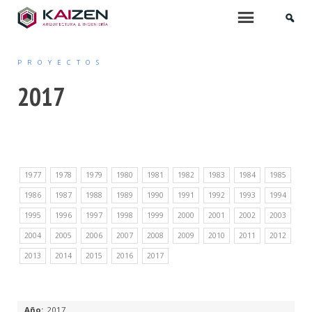
INICIO
Menu
PROYECTOS
QUIÉNES SOMOS
2017
SERVICIOS
ARQUITECTURA
1977
1978
1979
1980
1981
1982
1983
1984
1985
PROYECTOS DE EDIFICACIÓN
1986
1987
1988
1989
1990
1991
1992
1993
1994
ARQUITECTURA INTERIOR
1995
1996
1997
1998
1999
2000
2001
2002
2003
2004
2005
2006
2007
2008
2009
2010
2011
2012
PROYECTOS DE URBANIZACIÓN
2013
2014
2015
2016
2017
MOBILIARIO Y PAISAJISMO
URBANISMO
2017