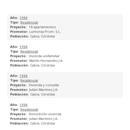
PLANES GENERALES DE ORDENACIÓN URBANA
1994
Residencial
PLANES PARCIALES
18 apartamentos
Lumonsa Prom. S.L.
Cabra, Córdoba
PLANES ESPECIALES
1994
ESTUDIOS DE DETALLE
Residencial
Vivienda unifamiliar
Martín Hernandez J.A.
PROYECTOS DE REPARCELACIÓN
Cabra, Córdoba
1994
PROYECTOS DE BASES Y ESTATUTOS DE JUNTAS DE
Residencial
COMPENSACIÓN
Vivienda y consulta
Julian Martinez J.A.
Cabra, Córdoba
CATÁLOGO URBANÍSTICO
1994
Residencial
ESPACIOS PÚBLICOS
Demolición vivienda
Julian Martinez J.A.
INGENIERÍA DE EDIFICACIÓN
Cabra, Córdoba