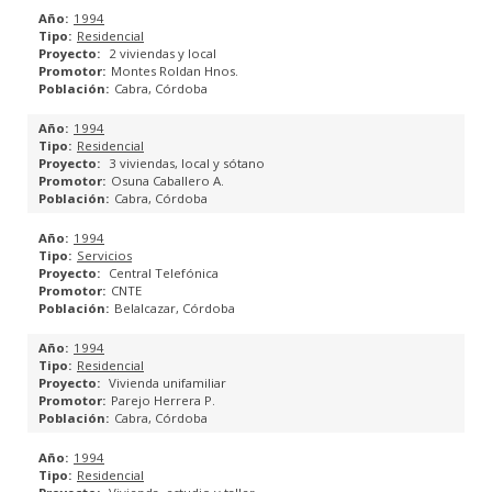
KAIZEN BIM
1994
Residencial
BIMobject
2 viviendas y local
Montes Roldan Hnos.
Cabra, Córdoba
SERVICIOS BIM
1994
Residencial
¿QUÉ ES EL BIM?
3 viviendas, local y sótano
Osuna Caballero A.
Cabra, Córdoba
PROYECTOS
1994
NOTICIAS
Servicios
Central Telefónica
CNTE
CONTACTO
Belalcazar, Córdoba
1994
CLIENTES
Residencial
Vivienda unifamiliar
Parejo Herrera P.
Cabra, Córdoba
1994
Residencial