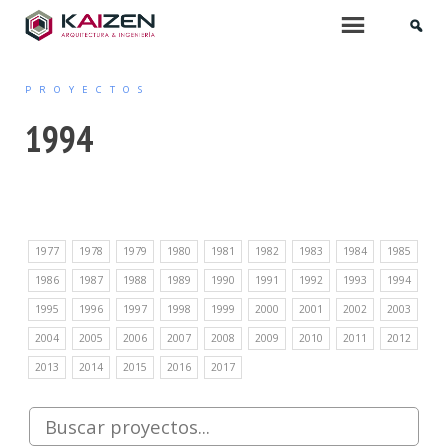
INICIO
Menu
PROYECTOS
QUIÉNES SOMOS
1994
SERVICIOS
ARQUITECTURA
1977
1978
1979
1980
1981
1982
1983
1984
1985
PROYECTOS DE EDIFICACIÓN
1986
1987
1988
1989
1990
1991
1992
1993
1994
ARQUITECTURA INTERIOR
1995
1996
1997
1998
1999
2000
2001
2002
2003
2004
2005
2006
2007
2008
2009
2010
2011
2012
PROYECTOS DE URBANIZACIÓN
2013
2014
2015
2016
2017
MOBILIARIO Y PAISAJISMO
URBANISMO