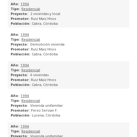
1994
PROYECTOS DE ESTRUCTURA
Residencial
2 viviendas y local
Ruiz Maiz Hnos
PROYECTOS DE INSTALACIONES
Cabra, Córdoba
1994
CUMPLIMIENTO HE 2013
Residencial
Demolición vivienda
MEMORIAS CTE
Ruiz Maiz Hnos
Cabra, Córdoba
MEDICIONES Y PRESUPUESTOS
1994
Residencial
6 viviendas
EFICIENCIA ENERGÉTICA
Ruiz Maiz Hnos
Cabra, Córdoba
ESTUDIO DE REHABILITACIÓN ENERGÉTICA
1994
Residencial
CERTIFICACIÓN ENERGÉTICA
Vivienda unifamiliar
Perez Servian F.
Lucena, Córdoba
GESTIÓN DE SUBVENCIONES
1994
Residencial
ARQUITECTURA COLABORATIVA
Vivienda unifamiliar