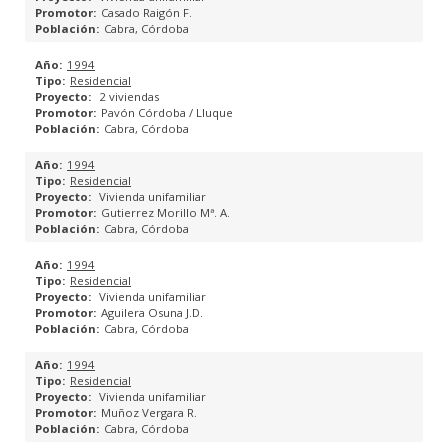
Casado Raigón F.
Cabra, Córdoba
Viviendas, Oficinas y Locales en Calle Jaime, Lucena.
1994
Viviendas y Local Comercial en Calle Martín Belda, Cabra.
Residencial
2 viviendas
Pavón Córdoba / Lluque
CONSTRUCCIÓN
Cabra, Córdoba
1994
REHABILITACIÓN ENERGÉTICA
Residencial
Vivienda unifamiliar
Gutierrez Morillo Mª. A.
REFORMAS
Cabra, Córdoba
OBRA NUEVA
1994
Residencial
Vivienda unifamiliar
OBRA CIVIL
Aguilera Osuna J.D.
Cabra, Córdoba
FONDOS FEDER 2014/2020
1994
Residencial
Vivienda unifamiliar
GESTIONES ADMINISTRATIVAS
Muñoz Vergara R.
Cabra, Córdoba