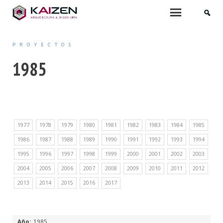
INICIO
Menu
PROYECTOS
QUIÉNES SOMOS
1985
SERVICIOS
ARQUITECTURA
1977
1978
1979
1980
1981
1982
1983
1984
1985
PROYECTOS DE EDIFICACIÓN
1986
1987
1988
1989
1990
1991
1992
1993
1994
ARQUITECTURA INTERIOR
1995
1996
1997
1998
1999
2000
2001
2002
2003
2004
2005
2006
2007
2008
2009
2010
2011
2012
PROYECTOS DE URBANIZACIÓN
2013
2014
2015
2016
2017
MOBILIARIO Y PAISAJISMO
URBANISMO
1985