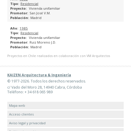
Residencial
Vivienda unifamiliar
PLANES GENERALES DE ORDENACIÓN URBANA
San José V.M.
Madrid
PLANES PARCIALES
1985
Residencial
PLANES ESPECIALES
Vivienda unifamiliar
Ruiz Moreno J.D.
Madrid
ESTUDIOS DE DETALLE
Proyectos en Chile realizados en colaboración con VM Arquitectos
PROYECTOS DE REPARCELACIÓN
KAIZEN Arquitectura & Ingeniería
PROYECTOS DE BASES Y ESTATUTOS DE JUNTAS DE
© 1977-2026. Todos los derechos reservados.
COMPENSACIÓN
c/ Vado del Moro 28, 14940 Cabra, Córdoba
Teléfono: + 34 618 065 989
CATÁLOGO URBANÍSTICO
Mapa web
ESPACIOS PÚBLICOS
Acceso clientes
Aviso legal y privacidad
INGENIERÍA DE EDIFICACIÓN