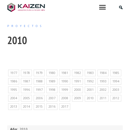
INICIO
Menu
PROYECTOS
QUIÉNES SOMOS
2010
SERVICIOS
ARQUITECTURA
1977
1978
1979
1980
1981
1982
1983
1984
1985
PROYECTOS DE EDIFICACIÓN
1986
1987
1988
1989
1990
1991
1992
1993
1994
ARQUITECTURA INTERIOR
1995
1996
1997
1998
1999
2000
2001
2002
2003
2004
2005
2006
2007
2008
2009
2010
2011
2012
PROYECTOS DE URBANIZACIÓN
2013
2014
2015
2016
2017
MOBILIARIO Y PAISAJISMO
URBANISMO
2010