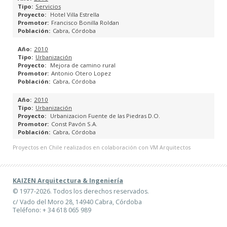
Servicios
Hotel Villa Estrella
PLANES GENERALES DE ORDENACIÓN URBANA
Francisco Bonilla Roldan
Cabra, Córdoba
PLANES PARCIALES
2010
Urbanización
PLANES ESPECIALES
Mejora de camino rural
Antonio Otero Lopez
Cabra, Córdoba
ESTUDIOS DE DETALLE
2010
Urbanización
PROYECTOS DE REPARCELACIÓN
Urbanizacion Fuente de las Piedras D.O.
Const Pavón S.A.
Cabra, Córdoba
PROYECTOS DE BASES Y ESTATUTOS DE JUNTAS DE
COMPENSACIÓN
Proyectos en Chile realizados en colaboración con VM Arquitectos
CATÁLOGO URBANÍSTICO
KAIZEN Arquitectura & Ingeniería
© 1977-2026. Todos los derechos reservados.
ESPACIOS PÚBLICOS
c/ Vado del Moro 28, 14940 Cabra, Córdoba
Teléfono: + 34 618 065 989
INGENIERÍA DE EDIFICACIÓN