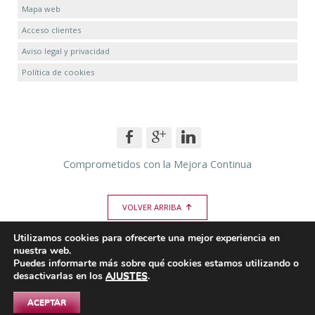
Mapa web
PROYECTOS DE ESTRUCTURA
Acceso clientes
PROYECTOS DE INSTALACIONES
Aviso legal y privacidad
Política de cookies
CUMPLIMIENTO HE 2013
MEMORIAS CTE
MEDICIONES Y PRESUPUESTOS
Comprometidos con la Mejora Continua
EFICIENCIA ENERGÉTICA
VOLVER ARRIBA
ESTUDIO DE REHABILITACIÓN ENERGÉTICA
Utilizamos cookies para ofrecerte una mejor experiencia en
CERTIFICACIÓN ENERGÉTICA
nuestra web.
Puedes informarte más sobre qué cookies estamos utilizando o
GESTIÓN DE SUBVENCIONES
desactivarlas en los
AJUSTES
.
ACEPTAR
ARQUITECTURA COLABORATIVA